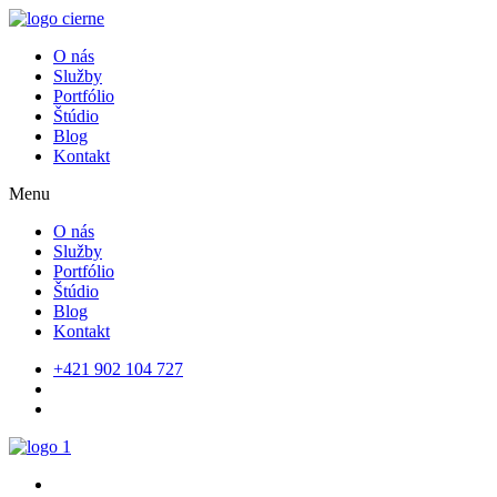
O nás
Služby
Portfólio
Štúdio
Blog
Kontakt
Menu
O nás
Služby
Portfólio
Štúdio
Blog
Kontakt
+421 902 104 727