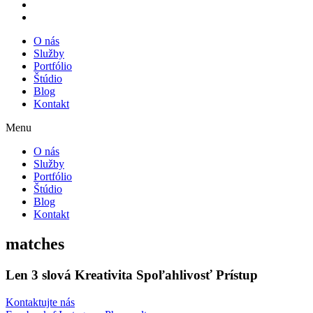
O nás
Služby
Portfólio
Štúdio
Blog
Kontakt
Menu
O nás
Služby
Portfólio
Štúdio
Blog
Kontakt
matches
Len 3 slová
Kreativita
Spoľahlivosť
Prístup
Kontaktujte nás